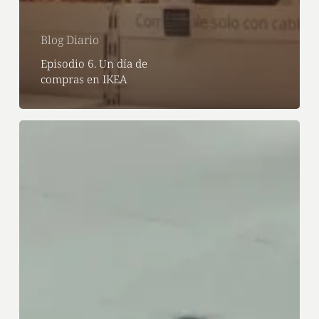
Blog Diario
Episodio 6. Un día de
compras en IKEA
Episodio
5.
El
día
en
que
hicimos
nuestras
tarjetas
de