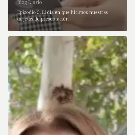
Blog Diario
Episodio 5. El día en que hicimos nuestras
tarjetas de presentación
Episodio
4.
Cosmética
coreana,
la
mejor
elección
para
tu
piel