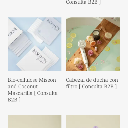
Consulta B2B ]
Read More
Read More
Bio-cellulose Miseon
Cabezal de ducha con
and Coconut
filtro [ Consulta B2B ]
Mascarilla [ Consulta
B2B ]