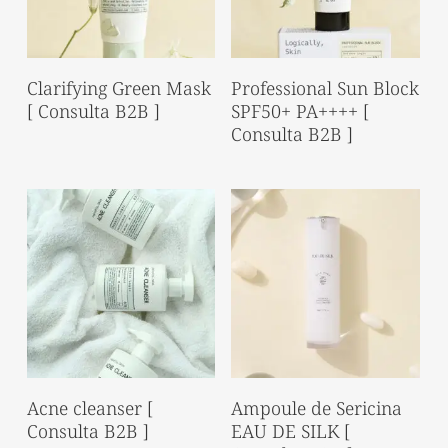
Read More
Read More
Clarifying Green Mask
Professional Sun Block
[ Consulta B2B ]
SPF50+ PA++++ [
Consulta B2B ]
Read More
Read More
Acne cleanser [
Ampoule de Sericina
Consulta B2B ]
EAU DE SILK [