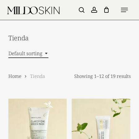
Skip
Menu
to
search
account
main
content
Tienda
Default sorting
Home
Tienda
Showing 1–12 of 19 results