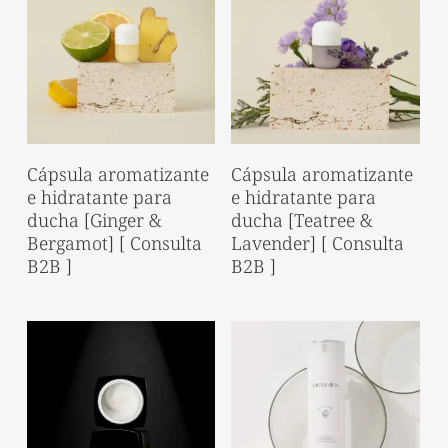
Read More
Read More
Cápsula aromatizante
Cápsula aromatizante
e hidratante para
e hidratante para
ducha [Ginger &
ducha [Teatree &
Bergamot] [ Consulta
Lavender] [ Consulta
B2B ]
B2B ]