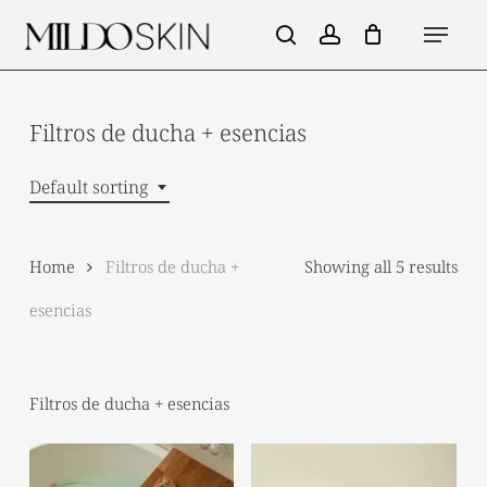
Skip
Menu
to
search
account
main
content
Filtros de ducha + esencias
Default sorting
Home
Filtros de ducha +
Showing all 5 results
esencias
Filtros de ducha + esencias