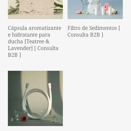
Read More
Read More
Cápsula aromatizante
Filtro de Sedimentos [
e hidratante para
Consulta B2B ]
ducha [Teatree &
Lavender] [ Consulta
B2B ]