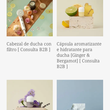
Read More
Read More
Cabezal de ducha con
Cápsula aromatizante
filtro [ Consulta B2B ]
e hidratante para
ducha [Ginger &
Bergamot] [ Consulta
B2B ]