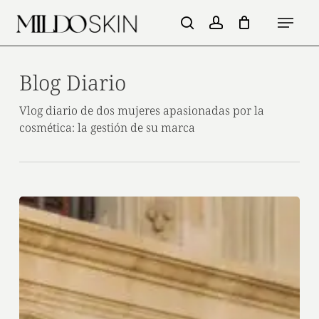
Skip
Menu
to
search
account
main
content
Blog Diario
Vlog diario de dos mujeres apasionadas por la
cosmética: la gestión de su marca
Episodio
2.
Una
española
y
una