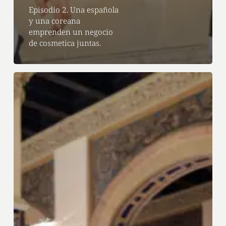
Episodio 2. Una española
y una coreana
emprenden un negocio
de cosmetica juntas.
Episodio
1.
Tres
razones
por
las
que
decidí
asociarme
con
Alicia