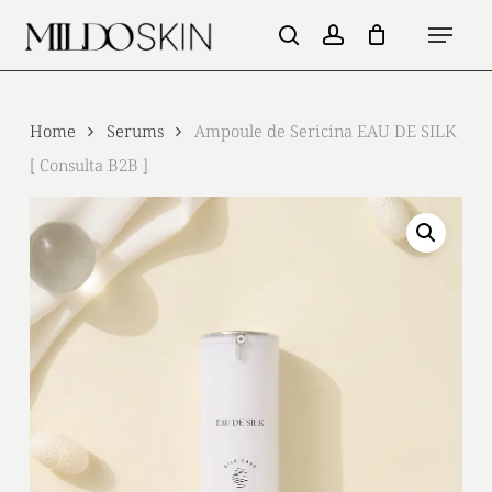
Skip
Menu
to
search
account
main
content
Home
Serums
Ampoule de Sericina EAU DE SILK
[ Consulta B2B ]