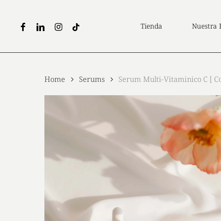
Skip
to
facebook
linkedin
instagram
tiktok
Tienda
Nuestra 
main
content
Home
Serums
Serum Multi-Vitaminico C [ Co