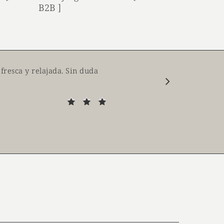
B2B ]
fresca y relajada. Sin duda