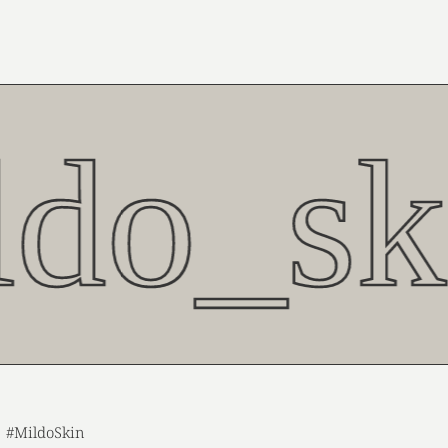
do_sk
#MildoSkin