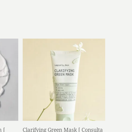
Read More
m [
Clarifying Green Mask [ Consulta