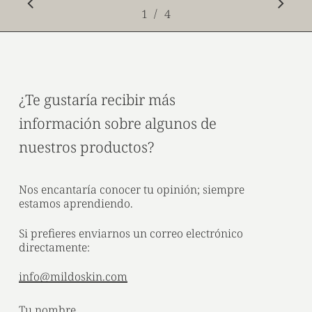
/
1
2
4
3
4
¿Te gustaría recibir más
información sobre algunos de
nuestros productos?
Nos encantaría conocer tu opinión; siempre
estamos aprendiendo.
Si prefieres enviarnos un correo electrónico
directamente:
info@mildoskin.com
Tu nombre