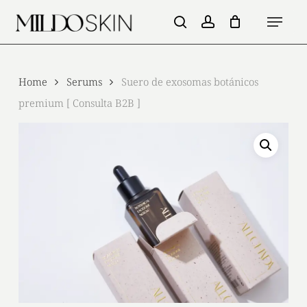
Skip
Menu
to
search
account
main
content
Home
Serums
Suero de exosomas botánicos
premium [ Consulta B2B ]