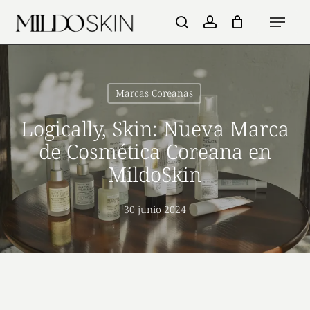
Skip
Menu
to
search
account
main
content
Marcas Coreanas
Logically, Skin: Nueva Marca
de Cosmética Coreana en
MildoSkin
30 junio 2024