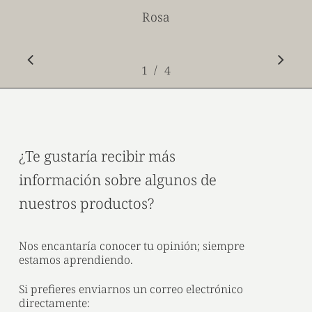
Rosa
/
1
2
4
3
4
¿Te gustaría recibir más
información sobre algunos de
nuestros productos?
Nos encantaría conocer tu opinión; siempre
estamos aprendiendo.
Si prefieres enviarnos un correo electrónico
directamente: