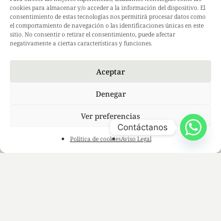
Política de Cookies
cookies para almacenar y/o acceder a la información del dispositivo. El
consentimiento de estas tecnologías nos permitirá procesar datos como
Aviso Legal
el comportamiento de navegación o las identificaciones únicas en este
Envío y Devoluciones
sitio. No consentir o retirar el consentimiento, puede afectar
negativamente a ciertas características y funciones.
#MildoSkin
Instagram
Aceptar
Facebook
TikTok
Denegar
LinkedIn
Ver preferencias
Contáctanos
Política de cookies
Aviso Legal